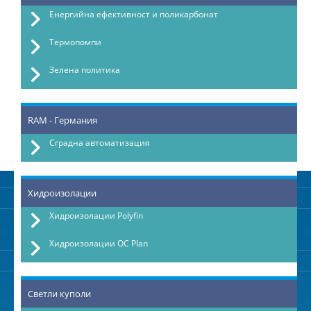
Енергийна ефективност и поликарбонат
Термопомпи
Зелена политика
RAM - Германия
Сградна автоматизация
Хидроизолации
Хидроизолации Polyfin
Хидроизолации OC Plan
Светли куполи