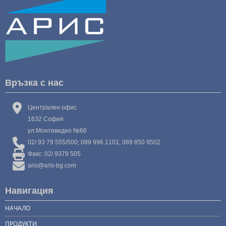
Връзка с нас
Централен офис
1632 София
ул.Монтевидео №66
02/ 93 79 555/500; 089 996 1101; 089 850 9502
Факс: 02/ 9379 505
aris@aris-bg.com
Навигация
НАЧАЛО
ПРОДУКТИ