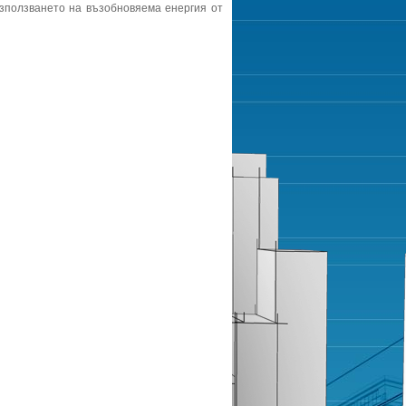
зползването на възобновяема енергия от