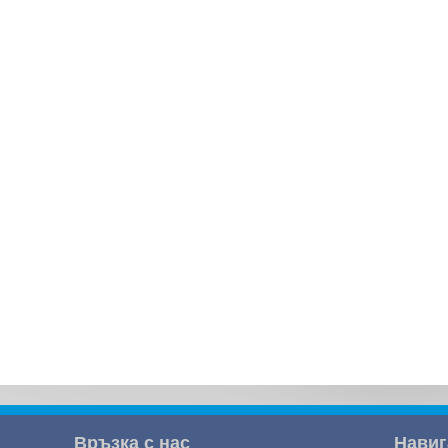
Връзка с нас
Навиг