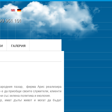
99 961 101
ТИ
ГАЛЕРИЯ
родния пазар, фирма Арис реализира
о е да приобщи своите служители, клиенти
ни със зелена политика и екология.
ор, имат дълъг живот и могат да бъдат