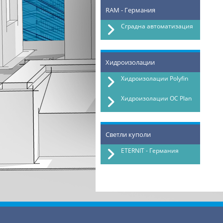
RAM - Германия
Сградна автоматизация
Хидроизолации
Хидроизолации Polyfin
Хидроизолации OC Plan
Светли куполи
ETERNIT - Германия