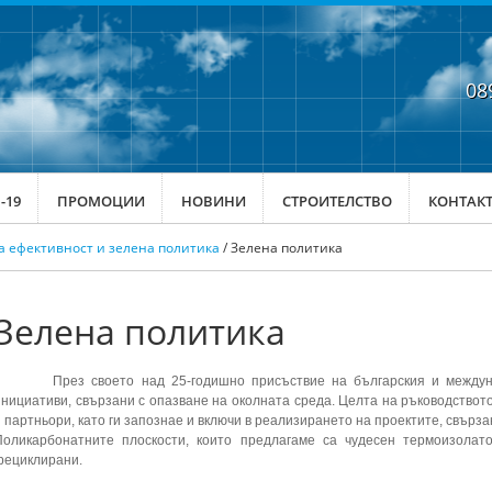
08
-19
ПРОМОЦИИ
НОВИНИ
СТРОИТЕЛСТВО
КОНТАК
 ефективност и зелена политика
/ Зелена политика
Зелена политика
През своето над 25-годишно присъствие на българския и междуна
инициативи, свързани с опазване на околната среда. Целта на ръководствот
и партньори, като ги запознае и включи в реализирането на проектите, свърза
Поликарбонатните плоскости, които предлагаме са чудесен термоизолат
рециклирани.