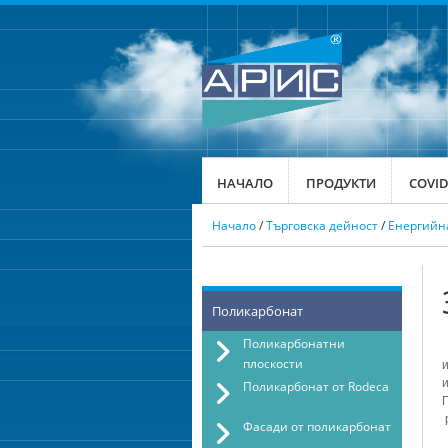
НАЧАЛО
ПРОДУКТИ
COVID
Начало
/
Търговска дейност
/
Енергийна
Поликарбонат
Поликарбонатни
плоскости
Поликарбонат от Rodeca
Фасади от поликарбонат