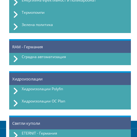
Енергийна ефективност и поликарбонат
Термопомпи
Зелена политика
RAM - Германия
Сградна автоматизация
Хидроизолации
Хидроизолации Polyfin
Хидроизолации OC Plan
Светли куполи
ETERNIT - Германия