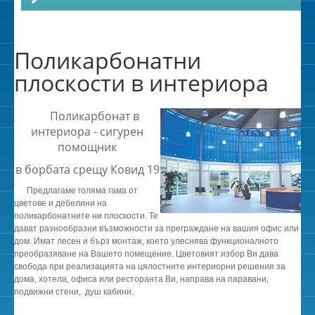
Поликарбонатни
плоскости в интериора
Поликарбонат в
интериора - сигурен
помощник
в борбата срещу Ковид 19
Предлагаме голяма гама от
цветове и дебелини на
поликарбонатните ни плоскости. Те
дават разнообразни възможности за преграждане на вашия офис или
дом. Имат лесен и бърз монтаж, което улеснява функционалното
преобразяване на Вашето помещение. Цветовият избор Ви дава
свобода при реализацията на цялостните интериорни решения за
дома, хотела, офиса или ресторанта Ви, направа на паравани,
подвижни стени, душ кабини.