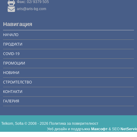
Факс: 02/ 9379 505
aris@aris-bg.com
Навигация
НАЧАЛО
ПРОДУКТИ
COVID-19
ПРОМОЦИИ
НОВИНИ
СТРОИТЕЛСТВО
КОНТАКТИ
ГАЛЕРИЯ
Telkom, Sofia © 2008 - 2026
Политика за поверителност
Уеб дизайн и поддръжка
Максофт
&
SEO
NetServi