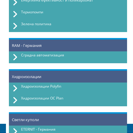
Енергийна ефективност и поликарбонат
Термопомпи
Зелена политика
RAM - Германия
Сградна автоматизация
Хидроизолации
Хидроизолации Polyfin
Хидроизолации OC Plan
Светли куполи
ETERNIT - Германия