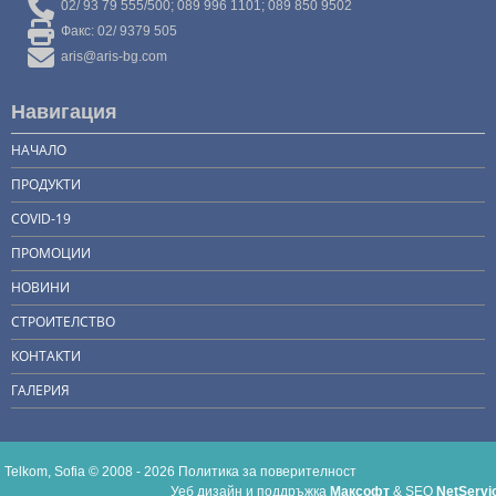
02/ 93 79 555/500; 089 996 1101; 089 850 9502
Факс: 02/ 9379 505
aris@aris-bg.com
Навигация
НАЧАЛО
ПРОДУКТИ
COVID-19
ПРОМОЦИИ
НОВИНИ
СТРОИТЕЛСТВО
КОНТАКТИ
ГАЛЕРИЯ
Telkom, Sofia © 2008 - 2026
Политика за поверителност
Уеб дизайн и поддръжка
Максофт
&
SEO
NetServi