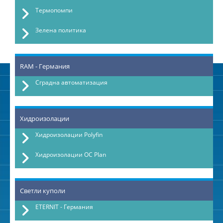
Термопомпи
Зелена политика
RAM - Германия
Сградна автоматизация
Хидроизолации
Хидроизолации Polyfin
Хидроизолации OC Plan
Светли куполи
ETERNIT - Германия