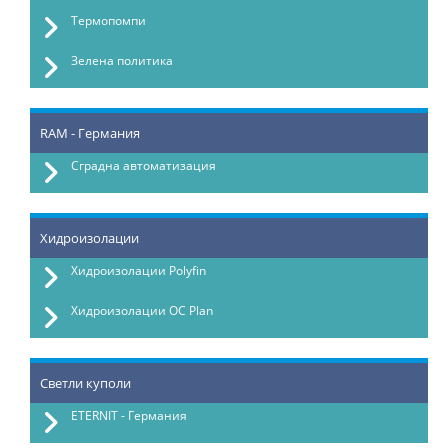
Термопомпи
Зелена политика
RAM - Германия
Сградна автоматизация
Хидроизолации
Хидроизолации Polyfin
Хидроизолации OC Plan
Светли куполи
ETERNIT - Германия