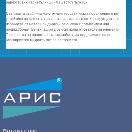
равностранни триъгълници или шестоъгълници.
Със своята стабилна конструкция геодезическата оранжерия е по-
устойчива на силен вятър и натоварване от сняг. Конструкцията се
изработва от метал или дърво и се облича с полиетилен или
поликарбонат. Вентилацията се осигурява от отваряеми елементи.
Тази форма на оранжерията способства за поддържане на по-
благоприятен микроклимат за растенията.
Връзка с нас