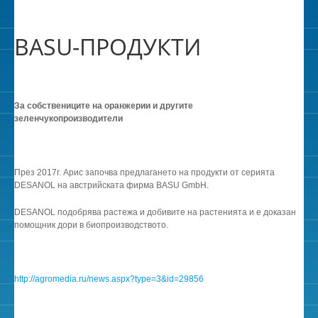
BASU-ПРОДУКТИ
За собствениците на оранжерии и другите
зеленчукопроизводители
През 2017г. Арис започва предлагането на продукти от серията
DESANOL на австрийската фирма BASU GmbH.
DESANOL подобрява растежа и добивите на растенията и е доказан
помощник дори в биопроизводството.
http://agromedia.ru/news.aspx?type=3&id=29856