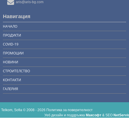
aris@aris-bg.com
Навигация
НАЧАЛО
ПРОДУКТИ
COVID-19
ПРОМОЦИИ
НОВИНИ
СТРОИТЕЛСТВО
КОНТАКТИ
ГАЛЕРИЯ
Telkom, Sofia © 2008 - 2026
Политика за поверителност
Уеб дизайн и поддръжка
Максофт
&
SEO
NetServi