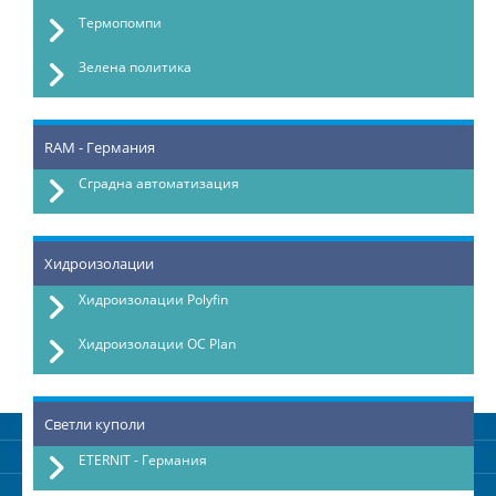
Термопомпи
Зелена политика
RAM - Германия
Сградна автоматизация
Хидроизолации
Хидроизолации Polyfin
Хидроизолации OC Plan
Светли куполи
ETERNIT - Германия