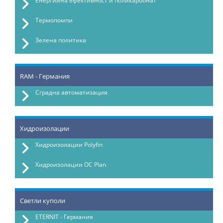
Енергийна ефективност и поликарбонат
Термопомпи
Зелена политика
RAM - Германия
Сградна автоматизация
Хидроизолации
Хидроизолации Polyfin
Хидроизолации OC Plan
Светли куполи
ETERNIT - Германия