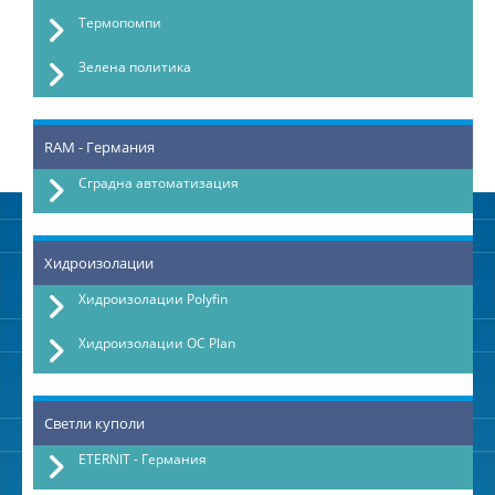
Термопомпи
Зелена политика
RAM - Германия
Сградна автоматизация
Хидроизолации
Хидроизолации Polyfin
Хидроизолации OC Plan
Светли куполи
ETERNIT - Германия