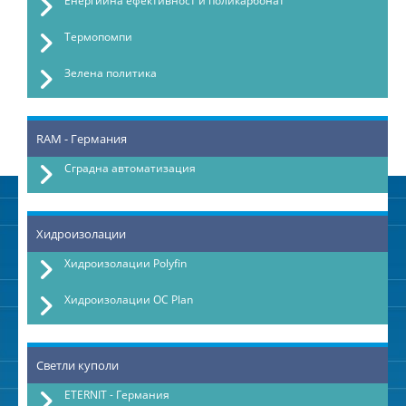
Енергийна ефективност и поликарбонат
Термопомпи
Зелена политика
RAM - Германия
Сградна автоматизация
Хидроизолации
Хидроизолации Polyfin
Хидроизолации OC Plan
Светли куполи
ETERNIT - Германия