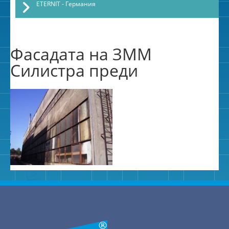
ETERNIT - Германия
Фасадата на ЗММ
Силистра преди