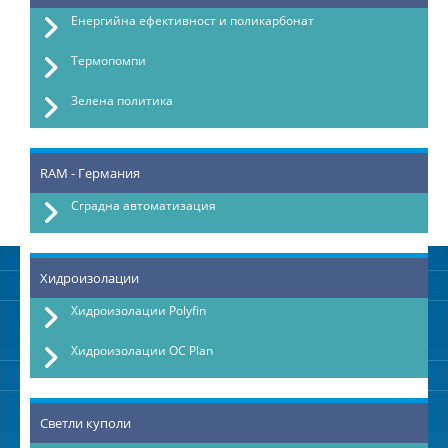
Енергийна ефективност и поликарбонат
Термопомпи
Зелена политика
RAM - Германия
Сградна автоматизация
Хидроизолации
Хидроизолации Polyfin
Хидроизолации OC Plan
Светли куполи