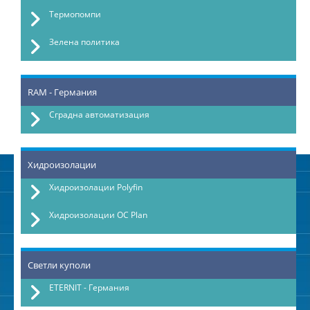
Термопомпи
Зелена политика
RAM - Германия
Сградна автоматизация
Хидроизолации
Хидроизолации Polyfin
Хидроизолации OC Plan
Светли куполи
ETERNIT - Германия