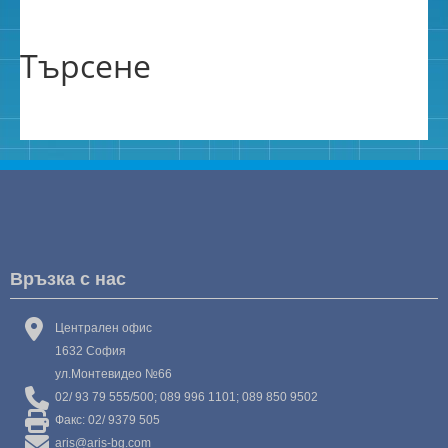
Търсене
Връзка с нас
Централен офис
1632 София
ул.Монтевидео №66
02/ 93 79 555/500; 089 996 1101; 089 850 9502
Факс: 02/ 9379 505
aris@aris-bg.com