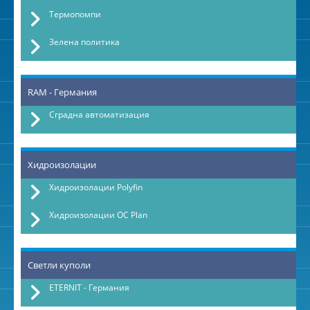
Термопомпи
Зелена политика
RAM - Германия
Сградна автоматизация
Хидроизолации
Хидроизолации Polyfin
Хидроизолации OC Plan
Светли куполи
ETERNIT - Германия