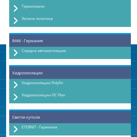
Термопомпи
Зелена политика
RAM - Германия
Сградна автоматизация
Хидроизолации
Хидроизолации Polyfin
Хидроизолации OC Plan
Светли куполи
ETERNIT - Германия