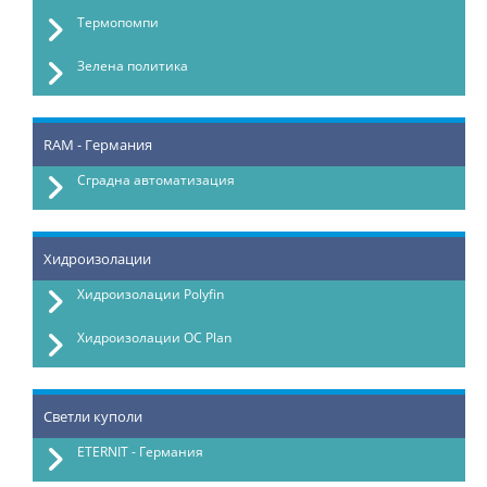
Термопомпи
Зелена политика
RAM - Германия
Сградна автоматизация
Хидроизолации
Хидроизолации Polyfin
Хидроизолации OC Plan
Светли куполи
ETERNIT - Германия