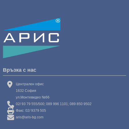
Връзка с нас
Централен офис
1632 София
ул.Монтевидео №66
02/ 93 79 555/500; 089 996 1101; 089 850 9502
Факс: 02/ 9379 505
aris@aris-bg.com