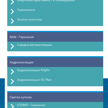
Енергийна ефективност и поликарбонат
Термопомпи
Зелена политика
RAM - Германия
Сградна автоматизация
Хидроизолации
Хидроизолации Polyfin
Хидроизолации OC Plan
Светли куполи
ETERNIT - Германия