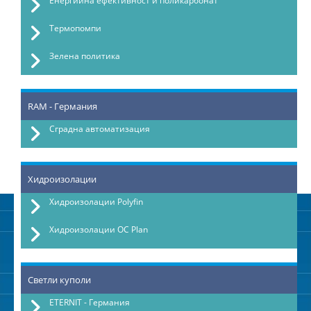
Енергийна ефективност и поликарбонат
Термопомпи
Зелена политика
RAM - Германия
Сградна автоматизация
Хидроизолации
Хидроизолации Polyfin
Хидроизолации OC Plan
Светли куполи
ETERNIT - Германия