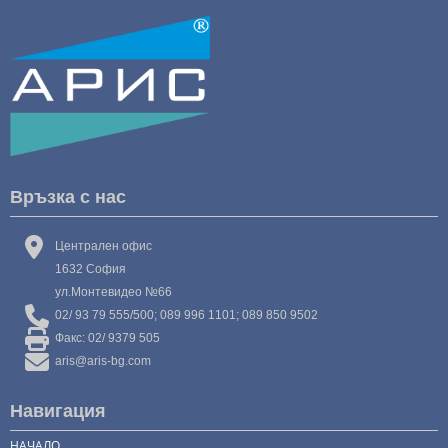
Връзка с нас
Централен офис
1632 София
ул.Монтевидео №66
02/ 93 79 555/500; 089 996 1101; 089 850 9502
Факс: 02/ 9379 505
aris@aris-bg.com
Навигация
НАЧАЛО