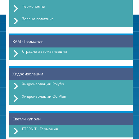
Термопомпи
Зелена политика
RAM - Германия
Сградна автоматизация
Хидроизолации
Хидроизолации Polyfin
Хидроизолации OC Plan
Светли куполи
ETERNIT - Германия