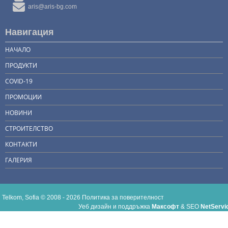
aris@aris-bg.com
Навигация
НАЧАЛО
ПРОДУКТИ
COVID-19
ПРОМОЦИИ
НОВИНИ
СТРОИТЕЛСТВО
КОНТАКТИ
ГАЛЕРИЯ
Telkom, Sofia © 2008 - 2026
Политика за поверителност
Уеб дизайн и поддръжка
Максофт
&
SEO
NetServi