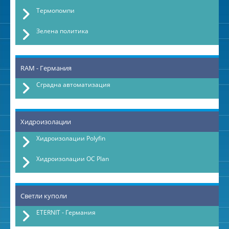
Термопомпи
Зелена политика
RAM - Германия
Сградна автоматизация
Хидроизолации
Хидроизолации Polyfin
Хидроизолации OC Plan
Светли куполи
ETERNIT - Германия