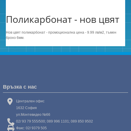
Поликарбонат - нов цвят
Нов цвят поликарбонат - промоционална цена - 9.99 лв/м2, тъмен
бронз 6мм.
Връзка с нас
Централен офис
1632 София
ул.Монтевидео №66
02/ 93 79 555/500; 089 996 1101; 089 850 9502
Факс: 02/ 9379 505