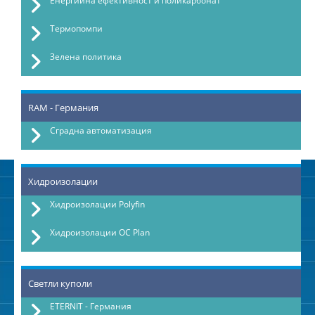
Енергийна ефективност и поликарбонат
Термопомпи
Зелена политика
RAM - Германия
Сградна автоматизация
Хидроизолации
Хидроизолации Polyfin
Хидроизолации OC Plan
Светли куполи
ETERNIT - Германия