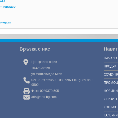
RAM
онтевидео
анжерия
Връзка с нас
Навиг
НАЧАЛО
Централен офис
ПРОДУК
1632 София
ул.Монтевидео №66
COVID-19
02/ 93 79 555/500; 089 996 1101; 089 850
ПРОМОЦ
9502
НОВИНИ
Факс: 02/ 9379 505
aris@aris-bg.com
СТРОИТ
КОНТАК
ГАЛЕРИЯ