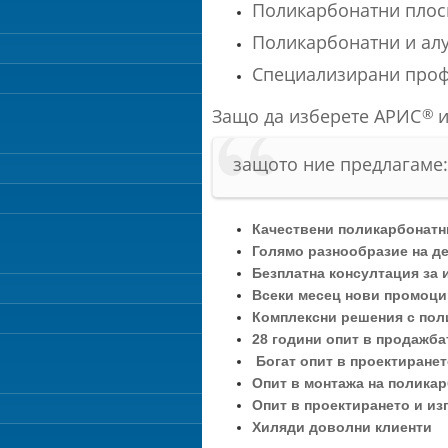
Поликарбонатни плоск
Поликарбонатни и ал
Специализирани проф
Защо да изберете АРИС
и
®
защото ние предлагаме:
Качествени поликарбонатн
Голямо разнообразие на д
Безплатна консултация за
Всеки месец нови промоц
Комплексни решения с пол
28 години опит в продажба
Богат опит в проектиранет
Опит в монтажа на полика
Опит в проектирането и из
Хиляди доволни клиенти