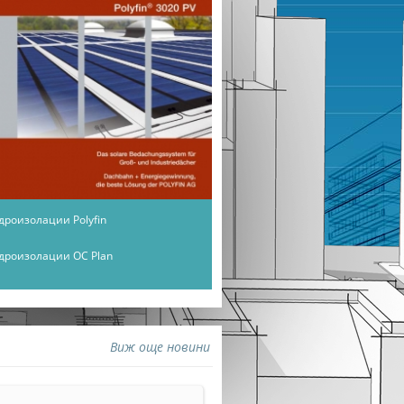
дроизолации Polyfin
дроизолации OC Plan
Виж още новини