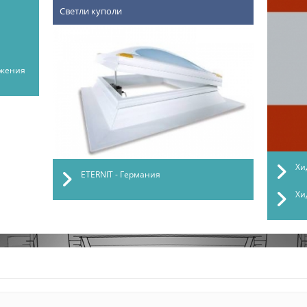
Светли куполи
ъжения
Хи
ETERNIT - Германия
Хи