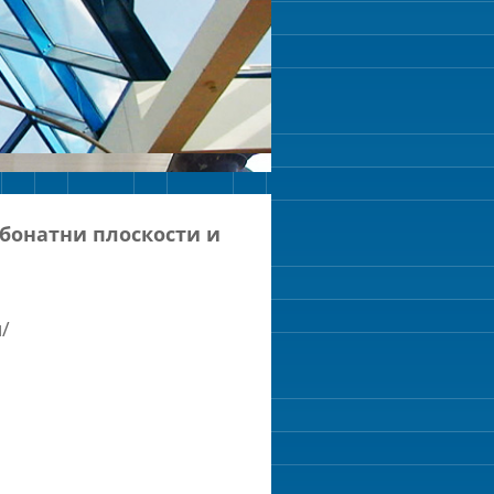
бонатни плоскости и
/