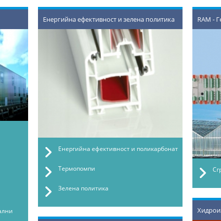
Енергийна ефективност и зелена политика
RAM - 
Енергийна ефективност и поликарбонат
Термопомпи
Сг
Зелена политика
Хидрои
ални