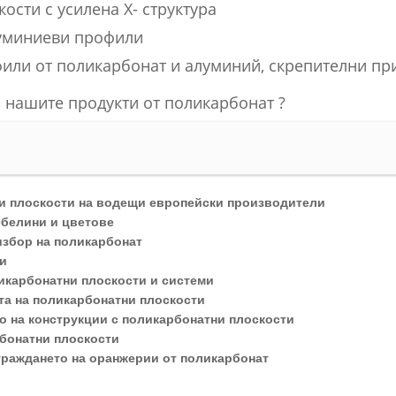
ости с усилена Х- структура
уминиеви профили
или от поликарбонат и алуминий, скрепителни п
 нашите продукти от поликарбонат ?
и плоскости на водещи европейски производители
ебелини и цветове
 избор на поликарбонат
ии
икарбонатни плоскости и системи
та на поликарбонатни плоскости
о на конструкции с поликарбонатни плоскости
рбонатни плоскости
граждането на оранжерии от поликарбонат