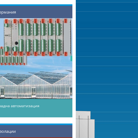
Германия
радна автоматизация
золации