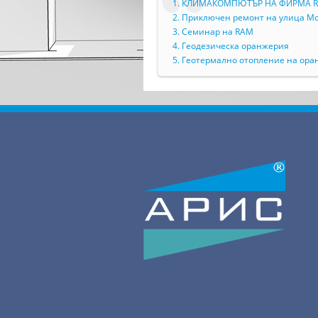
1. КЛИМАКОМПЮТЪР НА ФИРМА 
2. Приключен ремонт на улица М
3. Семинар на RAM
4. Геодезическа оранжерия
5. Геотермално отопление на ор