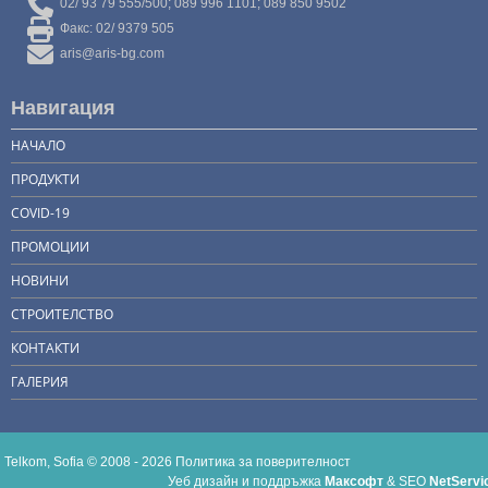
02/ 93 79 555/500; 089 996 1101; 089 850 9502
Факс: 02/ 9379 505
aris@aris-bg.com
Навигация
НАЧАЛО
ПРОДУКТИ
COVID-19
ПРОМОЦИИ
НОВИНИ
СТРОИТЕЛСТВО
КОНТАКТИ
ГАЛЕРИЯ
Telkom, Sofia © 2008 - 2026
Политика за поверителност
Уеб дизайн и поддръжка
Максофт
&
SEO
NetServi