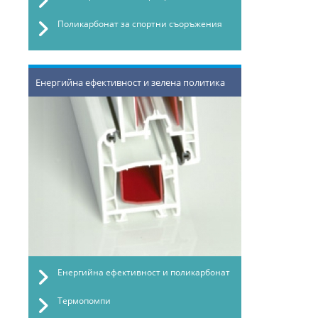
Поликарбонат за спортни съоръжения
Енергийна ефективност и зелена политика
Енергийна ефективност и поликарбонат
Термопомпи