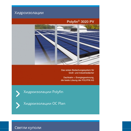
Хидроизолации
Хидроизолации Polyfin
Хидроизолации OC Plan
Светли куполи