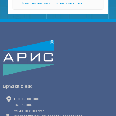
5. Геотермално отопление на оранжерия
Връзка с нас
Централен офис
1632 София
ул.Монтевидео №66